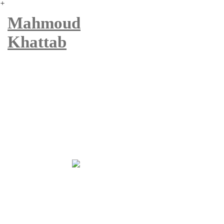
︎
Mahmoud
Khattab